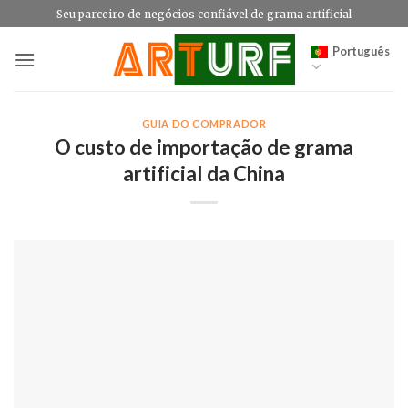
Skip
Seu parceiro de negócios confiável de grama artificial
to
Português
content
GUIA DO COMPRADOR
O custo de importação de grama
artificial da China