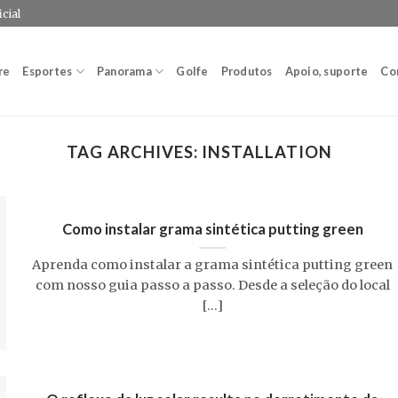
cial
re
Esportes
Panorama
Golfe
Produtos
Apoio, suporte
Co
TAG ARCHIVES:
INSTALLATION
Como instalar grama sintética putting green
Aprenda como instalar a grama sintética putting green
com nosso guia passo a passo. Desde a seleção do local
[...]