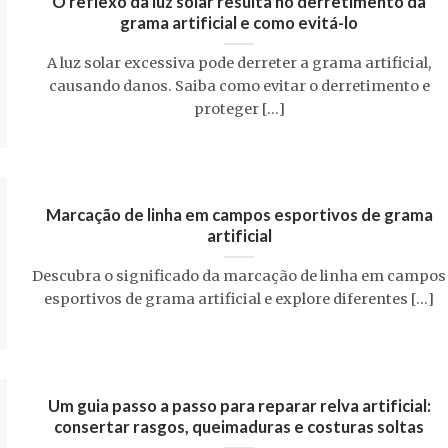
O reflexo da luz solar resulta no derretimento da
grama artificial e como evitá-lo
A luz solar excessiva pode derreter a grama artificial,
causando danos. Saiba como evitar o derretimento e
proteger [...]
Marcação de linha em campos esportivos de grama
artificial
Descubra o significado da marcação de linha em campos
esportivos de grama artificial e explore diferentes [...]
Um guia passo a passo para reparar relva artificial:
consertar rasgos, queimaduras e costuras soltas