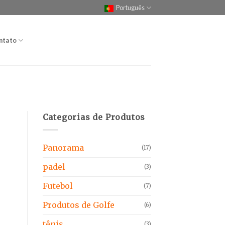
Português
ntato
Categorias de Produtos
Panorama
(17)
padel
(3)
Futebol
(7)
Produtos de Golfe
(6)
tênis
(3)