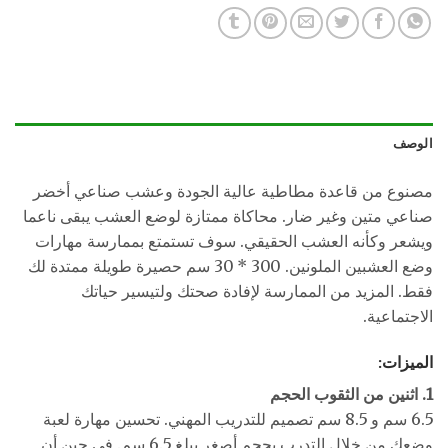
الوصف
مصنوع من قاعدة مطاطية عالية الجودة وعشب صناعي أخضر
صناعي متين وغير ضار. محاكاة ممتازة لوضع العشب يبقى ناعما
ويشعر وكأنه العشب الحقيقي. سوف تستمتع بممارسة مهارات
وضع العشبين الملونين. 300 * 30 سم حصيرة طويلة ممتدة لك
فقط. المزيد من الممارسة لإفادة صحتك ولتيسير حياتك
الاجتماعية.
الميزات:
1. اثنين من الثقوب الحجم
6.5 سم و 8.5 سم تصميم للتدريب المهني. تحسين مهارة لعبة
وضعك من خلال التدرب بحجم أصغر يبلغ 6.5 سم. في حين أن