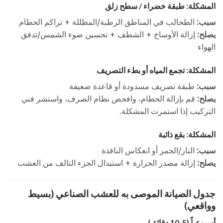
المشكلة: طبقة خضراء / سطح زلق
سبب:
الطحالب في المناطق الرطبة/المظللة + تراكم الحطام
يصلح:
إزالة الأوساخ + الشطف + تحسين ضوء الشمس/تدفق
الهواء
المشكلة: تجمع المياه أو بطء التصريف
سبب:
طبقة تصريف مسدودة أو قاعدة ضعيفة
يصلح:
قم بإزالة الحطام، وافحص نظام الصرف، واستشر فني
التركيب إذا استمرت المشكلة.
المشكلة: بقع ذائبة
سبب:
النار/الجمر أو انعكاس النافذة
يصلح:
إزالة مصدر الحرارة + استبدال الجزء التالف من العشب
جدول الصيانة الموصى به للعشب الصناعي (بسيط
وواقعي)
أسبوعياً (5-10 دقائق)