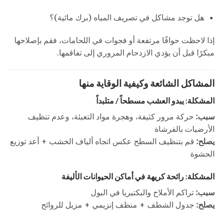
هل توجد مشاكل في تصريف المياه (برك مائية)؟
إذا لاحظت حوافًا مرتفعة أو فجوات في اللحامات، فقم بإصلاحها
مبكرًا قبل أن يؤدي الازدحام المروري إلى تفاقمها.
المشاكل الشائعة وكيفية الوقاية منها
المشكلة: يبدو العشب مسطحاً / متلبداً
سبب:
حركة مرور كثيفة، وهجرة مواد التعبئة، وعدم تنظيف
الأرضيات بالفرشاة
يصلح:
قم بتنظيف السطح عكس اتجاه ألياف الخشب + أعد توزيع
الحشوة
المشكلة: رائحة كريهة في أماكن الحيوانات الأليفة
سبب:
تراكم الأملاح والبكتيريا في البول
يصلح:
جدول الشطف + منظف إنزيمي + مزيل للروائح