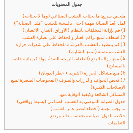
جدول المحتويات
ملخص سريع: ما يحتاجه العشب الصناعي (وما لا يحتاجه)
لماذا تُعدّ الصيانة مهمة (حتى بالنسبة للعشب "قليل الصيانة")
1) قم بإزالة المخلفات بانتظام (الأوراق، الغبار، الأغصان)
2) اشطف لمنع تراكم الغبار والحفاظ على نضارة العشب
3) قم بتنظيف العشب بالفرشاة للحفاظ على شفرات جزازة
العشب منتصبة (لمنع التشابك)
4) منع وإزالة البقع (الطعام، الزيت، الصدأ، مواد كيميائية خاصة
بالمسابح)
6) منع مشاكل الحرارة (التبريد + خطر الذوبان)
7) فحص الحواف والدرزات والصرف (الفحوصات الصغيرة تمنع
الإصلاحات الكبيرة)
المشاكل الشائعة وكيفية الوقاية منها
جدول الصيانة الموصى به للعشب الصناعي (بسيط وواقعي)
ما يجب تجنبه (أخطاء تُقصر عمر العشب)
خلاصة القول: صيانة منخفضة، عائد مرتفع
التعليمات