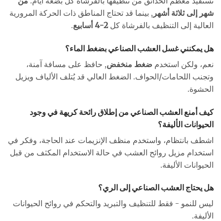
تستفيد معظم الحدائق من تنظيفها بالفرشاة كل بضعة أيام.
من
شهر إلى ثلاثة أشهر
, بينما قد تحتاج المناطق ذات الحركة المرورية
العالية إلى التنظيف بالفرشاة كل
2-4 أسابيع
.
هل يمكنني غسل العشب الصناعي بضغط الماء؟
نعم، ولكن استخدم
ضغط منخفض
, حافظ على مسافة آمنة،
وتجنب اللحامات/الحواف. الضغط العالي قد يُتلف الألياف ويزيل
الحشوة.
كيف أمنع العشب الصناعي من إطلاق رائحة كريهة في وجود
الحيوانات الأليفة؟
اشطف بانتظام، واستخدم منظف الإنزيمات عند الحاجة، وفكر في
استخدام مزيل روائح العشب في حالة الاستخدام المكثف من قبل
الحيوانات الأليفة.
هل يحتاج العشب الصناعي إلى الري؟
ليس للنمو - فقط للتنظيف والتبريد والتحكم في روائح الحيوانات
الأليفة.