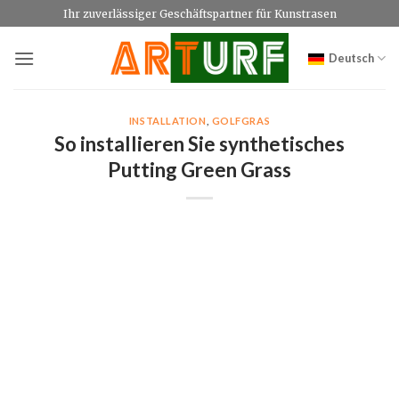
Zum
Ihr zuverlässiger Geschäftspartner für Kunstrasen
Inhalt
springen
Deutsch
INSTALLATION
,
GOLFGRAS
So installieren Sie synthetisches
Putting Green Grass