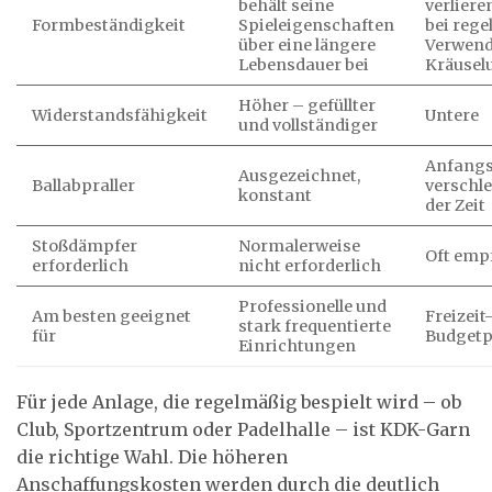
behält seine
verliere
Formbeständigkeit
Spieleigenschaften
bei reg
über eine längere
Verwend
Lebensdauer bei
Kräusel
Höher – gefüllter
Widerstandsfähigkeit
Untere
und vollständiger
Anfangs
Ausgezeichnet,
Ballabpraller
verschle
konstant
der Zeit
Stoßdämpfer
Normalerweise
Oft emp
erforderlich
nicht erforderlich
Professionelle und
Am besten geeignet
Freizeit
stark frequentierte
für
Budgetp
Einrichtungen
Für jede Anlage, die regelmäßig bespielt wird – ob
Club, Sportzentrum oder Padelhalle – ist KDK-Garn
die richtige Wahl. Die höheren
Anschaffungskosten werden durch die deutlich