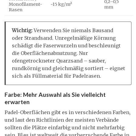
0,2–0,5
Monofilament-
~15 kg/m²
mm
Rasen
Wichtig:
Verwenden Sie niemals Bausand
oder Strandsand. Unregelmäßige Körnung
schädigt die Faserwurzeln und beschleunigt
die Oberflächenabnutzung. Nur
ofengetrockneter Quarzsand – sauber,
rundkörnig und gleichmäßig sortiert – eignet
sich als Füllmaterial für Padelrasen.
Farbe: Mehr Auswahl als Sie vielleicht
erwarten
Padel-Oberflächen gibt es in verschiedenen Farben,
und laut den Richtlinien der meisten Verbände
sollten die Plätze einfarbig und nicht mehrfarbig
sein. Blau ist weltweit die vorherrschende Farbe in