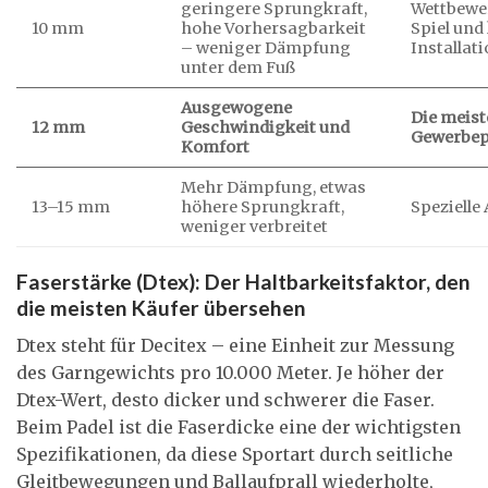
geringere Sprungkraft,
Wettbewer
10 mm
hohe Vorhersagbarkeit
Spiel und
– weniger Dämpfung
Installat
unter dem Fuß
Ausgewogene
Die meist
12 mm
Geschwindigkeit und
Gewerbep
Komfort
Mehr Dämpfung, etwas
13–15 mm
höhere Sprungkraft,
Speziell
weniger verbreitet
Faserstärke (Dtex): Der Haltbarkeitsfaktor, den
die meisten Käufer übersehen
Dtex steht für Decitex – eine Einheit zur Messung
des Garngewichts pro 10.000 Meter. Je höher der
Dtex-Wert, desto dicker und schwerer die Faser.
Beim Padel ist die Faserdicke eine der wichtigsten
Spezifikationen, da diese Sportart durch seitliche
Gleitbewegungen und Ballaufprall wiederholte,