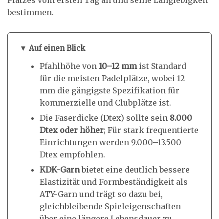
Platzes vom ersten Tag an und seine Langlebigkeit
bestimmen.
▼ Auf einen Blick
Pfahlhöhe von
10–12 mm
ist Standard
für die meisten Padelplätze, wobei 12
mm die gängigste Spezifikation für
kommerzielle und Clubplätze ist.
Die Faserdicke (Dtex) sollte sein
8.000
Dtex oder höher
; Für stark frequentierte
Einrichtungen werden 9.000–13.500
Dtex empfohlen.
KDK-Garn
bietet eine deutlich bessere
Elastizität und Formbeständigkeit als
ATY-Garn und trägt so dazu bei,
gleichbleibende Spieleigenschaften
über eine längere Lebensdauer zu