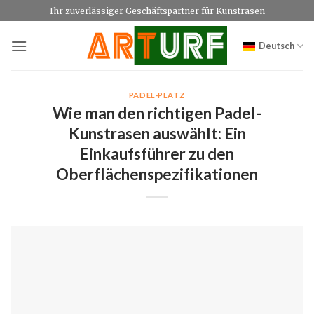
Zum
Ihr zuverlässiger Geschäftspartner für Kunstrasen
Inhalt
springen
Deutsch
PADEL-PLATZ
Wie man den richtigen Padel-
Kunstrasen auswählt: Ein
Einkaufsführer zu den
Oberflächenspezifikationen