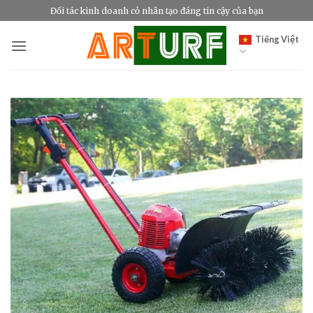
Bỏ
Đối tác kinh doanh cỏ nhân tạo đáng tin cậy của bạn
qua
Tiếng Việt
nội
dung