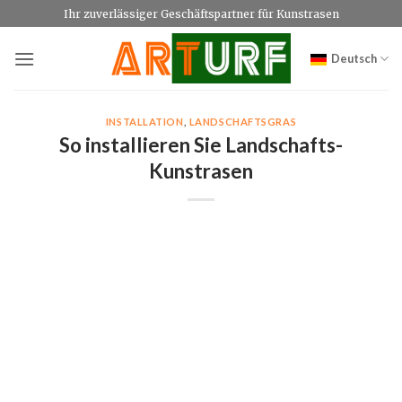
Zum
Ihr zuverlässiger Geschäftspartner für Kunstrasen
Inhalt
springen
Deutsch
INSTALLATION
,
LANDSCHAFTSGRAS
So installieren Sie Landschafts-
Kunstrasen